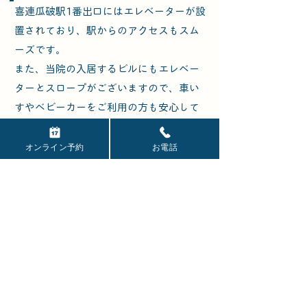
喜連瓜破駅1番出口にはエレベーターが設
置されており、駅からのアクセスもスム
ーズです。
また、当院の入居するビルにもエレベー
ターとスロープがございますので、車い
すやベビーカーをご利用の方も安心して
お越しいただけます。
当院の目の前には大阪シティバスやオン
オンライン予約
お電話
デマンドバスの停留所もあり、公共交通
機関をご利用の方にも大変便利です。
院内のバリアフリー設備について
詳しくは「医院案内」ページをご
覧ください。
みなさんのよくある質問一覧へ＞