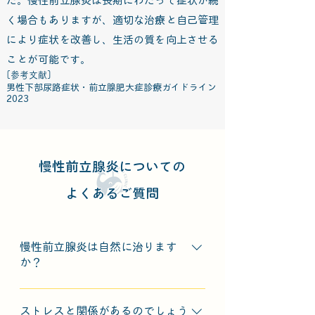
た。慢性前立腺炎は長期にわたって症状が続
く場合もありますが、適切な治療と自己管理
により症状を改善し、生活の質を向上させる
ことが可能です。
[参考文献]
男性下部尿路症状・前立腺肥大症診療ガイドライン
2023
慢性前立腺炎についての
よくあるご質問
慢性前立腺炎は自然に治ります
か？
自然に軽快することもありますが、
症状が長引くことも多く、適切な治
ストレスと関係があるのでしょう