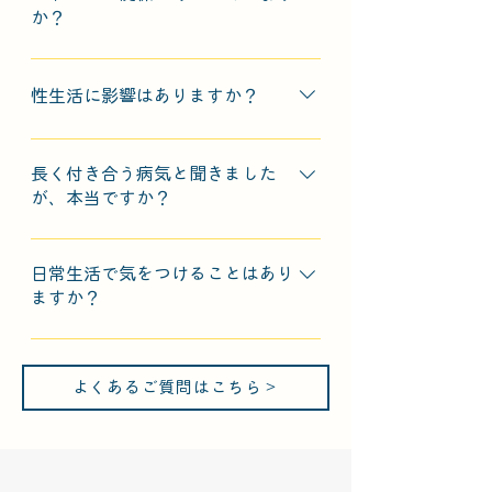
療や生活習慣の見直しが必要です。
か？
自己判断で放置せず、専門医の診断
はい、ストレスは症状を悪化させる
を受けましょう。
要因と考えられています。心身のリ
性生活に影響はありますか？
ラックスや十分な睡眠が、症状改善
に役立つ場合があります。
射精時の痛みなどがあり、性行為に
支障を感じる方もいます。ただし、
長く付き合う病気と聞きました
個人差が大きく、治療によって改善
が、本当ですか？
が期待できます。
慢性前立腺炎は症状が長期にわたる
こともありますが、治療や生活の工
日常生活で気をつけることはあり
夫で改善可能です。焦らず、専門医
ますか？
と一緒に取り組んでいくことが大切
長時間の座りっぱなしや自転車の運
です。
転を控え、適度な運動と十分な水分
よくあるご質問はこちら＞
摂取、ストレスをためない生活を心
がけましょう。