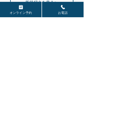
医師紹介を見る＞
オンライン予約
お電話
女性の​泌尿器科
男性の​泌尿器科
こどもの​泌尿器科
内科・生活習慣病
特定健診
​ワクチン・予防接種