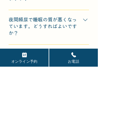
合は、夜間頻尿の可能性もありま
就寝前の水分やアルコール・カフェ
す。気になるときは早めの受診をお
インの摂取を控える、塩分を取りす
夜間頻尿で睡眠の質が悪くなっ
すすめします。
ぎない、適度な運動を行うなど、生
ています。どうすればよいです
か？
活習慣の見直しが有効な場合があり
ます。ただし、症状が続くときは医
睡眠の質の低下は、日中の生活にも
療機関の受診が必要です。
影響を与えるため、適切な対処が必
排尿日誌とは何ですか？
要です。夜間頻尿の原因を明らかに
オンライン予約
お電話
したうえで、睡眠障害の有無や必要
排尿の時刻、回数、尿量などを記録
な治療について検討します。
したもので、夜間頻尿の原因を調べ
よくあるご質問はこちら＞
るためにとても有用です。当院では
排尿日誌に基づいて診断・治療方針
を決定しています。
執筆者：森本 和也
（日本泌尿器科学会
専門医）