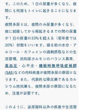
す。このため、１日の尿量が多くなり、夜
間にも何度もトイレに起きることになりま
す。
夜間多尿とは、夜間のみ尿量が多くなり、
夜に就寝してから朝起きるまでの間の尿量
が１日の尿量の33%を超える（若年者では
20%）状態をいいます。寝る前の水分・ア
ルコール・カフェインの過剰摂取などの生
活習慣、抗利尿ホルモンのバランス異常、
高血圧
・心不全・
睡眠時無呼吸症候群
(SAS)
などの内科疾患が夜間多尿の原因とな
ります。また、代表的な降圧薬であるカル
シウム拮抗薬も、夜間多尿の原因になるた
め、注意が必要です。
このように、泌尿器科以外の疾患や生活習