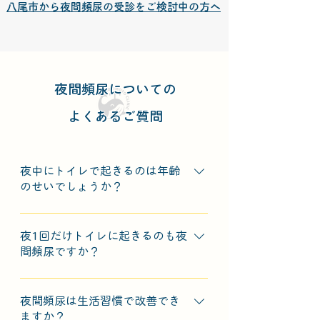
八尾市から
夜間頻尿
の受診をご検討中の方へ​
夜間頻尿についての
よくあるご質問
夜中にトイレで起きるのは年齢
のせいでしょうか？
年齢とともに夜間頻尿は増加しやす
い傾向がありますが、前立腺肥大や
夜1回だけトイレに起きるのも夜
夜間多尿、過活動膀胱、睡眠障害な
間頻尿ですか？
どの病気が隠れていることもありま
夜1回の排尿は正常範囲内とされる
す。「年のせい」と放置せず、一度
ことが多いですが、頻度が増えたり
夜間頻尿は生活習慣で改善でき
ご相談ください。
睡眠の質が下がっていると感じる場
ますか？