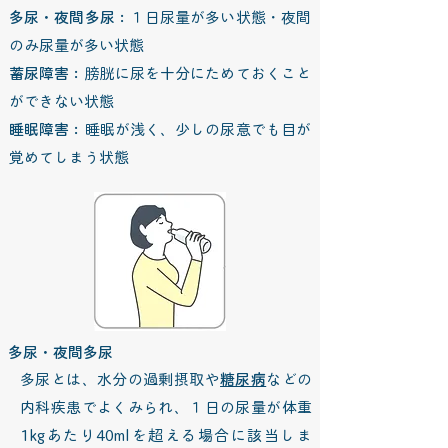
多尿・夜間多尿：
１日尿量が多い状態・夜間
のみ尿量が多い状態
蓄尿障害：
膀胱に尿を十分にためておくこと
ができない状態
睡眠障害：
睡眠が浅く、少しの尿意でも目が
覚めてしまう状態
多尿・夜間多尿
多尿とは、水分の過剰摂取や
糖尿病
などの
内科疾患でよくみられ、１日の尿量が体重
1kgあたり40mlを超える場合に該当しま