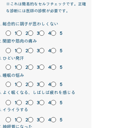
※これは簡易的なセルフチェックです。正確
な診断には医師の診察が必要です。
総合的に調子が思わしくない
1
2
3
4
5
関節や筋肉の痛み
1
2
3
4
5
ひどい発汗
1
2
3
4
5
睡眠の悩み
1
2
3
4
5
よく眠くなる、しばしば疲れを感じる
1
2
3
4
5
イライラする
1
2
3
4
5
神経質になった