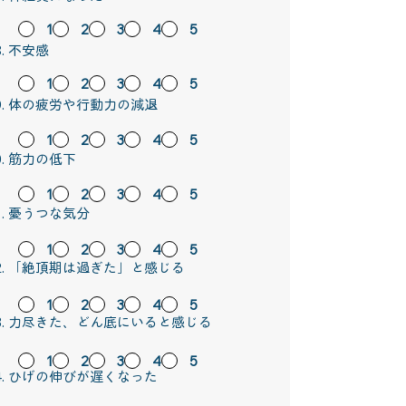
1
2
3
4
5
不安感
1
2
3
4
5
体の疲労や行動力の減退
1
2
3
4
5
筋力の低下
1
2
3
4
5
憂うつな気分
1
2
3
4
5
「絶頂期は過ぎた」と感じる
1
2
3
4
5
力尽きた、どん底にいると感じる
1
2
3
4
5
ひげの伸びが遅くなった