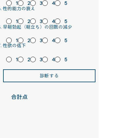
1
2
3
4
5
性的能力の衰え
1
2
3
4
5
早朝勃起（朝立ち）の回数の減少
1
2
3
4
5
​性欲の低下
1
2
3
4
5
診断する
合計点