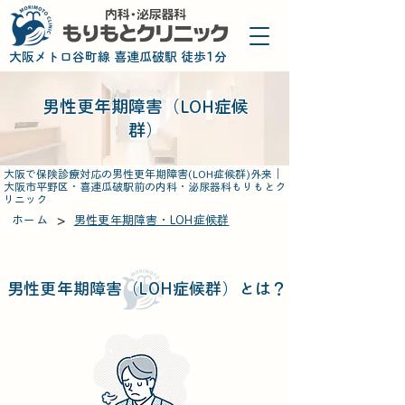
​大阪メトロ谷町線 喜連瓜破駅 徒歩1分
男性更年期障害（LOH症候
群）
大阪で保険診療対応の男性更年期障害(LOH症候群)外来｜
大阪市平野区・喜連瓜破駅前の内科・泌尿器科もりもとク
リニック
>
ホーム
男性更年期障害・LOH症候群
男性更年期障害（LOH症候群）
とは？